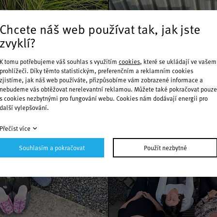
Chcete náš web používat tak, jak jste
zvyklí?
K tomu potřebujeme váš souhlas s využitím
cookies
, které se ukládají ve vašem
prohlížeči. Díky těmto statistickým, preferenčním a reklamním cookies
zjistíme, jak náš web používáte, přizpůsobíme vám zobrazené informace a
nebudeme vás obtěžovat nerelevantní reklamou. Můžete také pokračovat pouze
s cookies nezbytnými pro fungování webu. Cookies nám dodávají energii pro
další vylepšování.
Přečíst více
Souhlasím a pokračovat
Použít nezbytné
Kontaktujte nás
+420 596 634 711
|
mail@cronimet.cz
CRONIMET Ostrava, s.r.o.