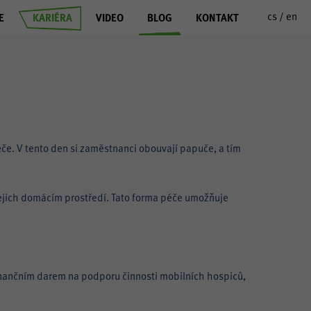
cs /
en
E
KARIÉRA
VIDEO
BLOG
KONTAKT
e. V tento den si zaměstnanci obouvají papuče, a tím
.
jejich domácím prostředí. Tato forma péče umožňuje
inančním darem na podporu činnosti mobilních hospiců,