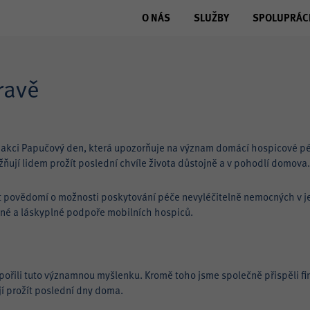
O NÁS
SLUŽBY
SPOLUPRÁC
ravě
í akci Papučový den, která upozorňuje na význam domácí hospicové péč
ují lidem prožít poslední chvíle života důstojně a v pohodlí domova
ýšit povědomí o možnosti poskytování péče nevyléčitelně nemocných v 
orné a láskyplné podpoře mobilních hospiců.
dpořili tuto významnou myšlenku. Kromě toho jsme společně přispěli f
ejí prožít poslední dny doma.