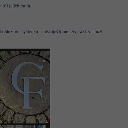
tů i jejich rodin.
 důležitou myšlenku – důstojný konec života si zaslouží