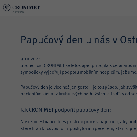
Papučový den u nás v Ost
9.10.2024
Společnost CRONIMET se letos opět připojila k celonárodn
symbolicky vyjadřují podporu mobilním hospicům, jež umožň
Papučový den je více než jen gesto – je to způsob, jak zv
pacientům zůstat v kruhu svých nejbližších, a to díky odb
Jak CRONIMET podpořil papučový den?
Naši zaměstnanci dnes přišli do práce v papučích, aby po
které hrají klíčovou roli v poskytování péče těm, kteří si př