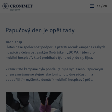
cs /
en
Papučový den je opět tady
10.10.2019
I letos naše společnost podpořila již třetí ročník kampaně českých
hospiců v čele s ostravským Ondráškem „DOMA. Týden pro
mobilní hospice“, který probíhal v týdnu od 7. do 13. října.
V rámci této kampaně bylo pondělí 7. října vyhlášeno Papučovým
dnem a my jsme se stejně jako loni tohoto dne zúčastnili a
podpořili tím myšlenku domácí (mobilní) hospicové péče.